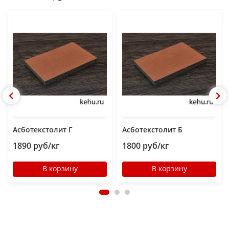
ставится несмываемый штамп. Цвет асботекстолитовых
листов варьируется от серого до темно-коричневого. Марки:
А, Б, Г.
Характеристики
Влагостоек, относится к трудновозгораемым материалам,
благодаря своей основе – асбестовой ткани. Характеризуется
наличием антифрикционных качеств. Сохраняет
теплостойкость до температуры плюс 300 градусов по
Цельсию, возгорается при температуре 500 градусов по
Цельсию. Материал обладает электроизоляционными
качествами.
Асботекстолит Г
Асботекстолит Б
Твердость, Мпа: 186...275.
Сечение плит: 0,5...60 мм.
1890 руб/кг
1800 руб/кг
Ширина изделия: 400...800 мм.
Длина изделий: 600...1400 мм.
В корзину
В корзину
Рабочие температуры: в диапазоне - 30…+ 130 С.
Хорошо поддается всем видам обработки – фрезируется,
сверлится, режется, штампуется. Не образует в процессе
обработки трещин и сколов. Прогиб материала не более 20
мм\м. Плотность 1,5-1,7 г\см3. Ударная вязкость -24-29 кДж/
м2 в зависимости от марки. Твердость 186-295 Мпа.