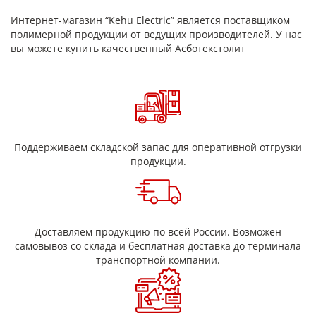
Водопоглощение не более 2%. Хранить рекомендуется в
Интернет-магазин “Kehu Electric” является поставщиком
сухих помещениях при Т от минус 10 до плюс 35 градусов по
полимерной продукции от ведущих производителей. У нас
Цельсию.
вы можете купить качественный Асботекстолит
Сфера применения
Асботекстолитовые листы используются при производстве
деталей устройств сцепления и торможения, накладок и
прокладок, при производстве турбогенераторов, насосов,
различных технических деталей. Листовой материал также
может быть использован как материал для теплоизоляции.
Поддерживаем складской запас для оперативной отгрузки
Асбестовый текстолит марки А применяется в авиационной
промышленности, в самолетостроении, ракетостроении.
продукции.
Может использоваться как конструкционный материал при
строительстве электрощитов.
Доставляем продукцию по всей России. Возможен
самовывоз со склада и бесплатная доставка до терминала
транспортной компании.