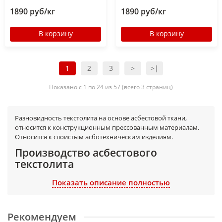
1890 руб/кг
1890 руб/кг
В корзину
В корзину
1
2
3
>
>|
Показано с 1 по 24 из 57 (всего 3 страниц)
Разновидность текстолита на основе асбестовой ткани,
относится к конструкционным прессованным материалам.
Относится к слоистым асботехническим изделиям.
Производство асбестового
текстолита
Производится в виде листов. Толщина листов колеблется от
Показать описание полностью
0,5 до 100 мм. Типоразмеры: 800х1400, 1400х2400.
Материал производится методом горячего прессования из
асботкани с использованием фенолоформальдегидной
Рекомендуем
смолы в количестве до 43%. На каждый лист асботекстолита