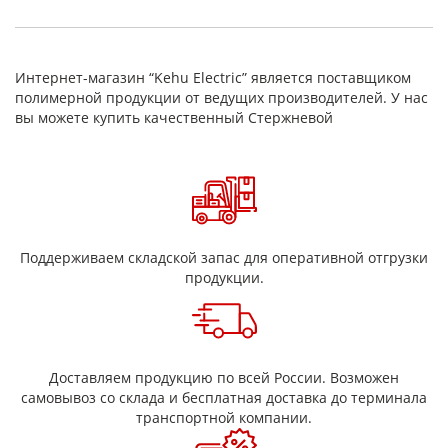
допускаются.
Цвет
От светло-желтого до темно-коричневого
Концы
Обрезаны, зачищены
Физико-механические свойства
Интернет-магазин “Kehu Electric” является поставщиком
полимерной продукции от ведущих производителей. У нас
Показатель
вы можете купить качественный Стержневой
Плотность, кг/м³
Напряжение разрушения, МПа
Водопоглощение, %
Стойкость к пребыванию в трансформаторном масле
Преимущества
стеклотекстолитового стержня
Поддерживаем складской запас для оперативной отгрузки
продукции.
обладает высокой прочностью при сравнительно
малом весе;
характеризуется высокой электрической прочностью
и стабильными электроизоляционными показателями;
Доставляем продукцию по всей России. Возможен
обладает низким коэффициентом трения, что
самовывоз со склада и бесплатная доставка до терминала
позволяет использовать стержень в деталях
транспортной компании.
скольжения;