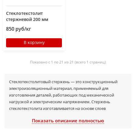
Стеклотекстолит
стержневой 200 мм
850 руб/кг
В корзину
Показано с 1 по 21 из 21 (всего 1 страниц)
Стеклотекстолитовый стержень — это конструкционный
электроизоляционный материал, применяемый для
изготовления деталей, работающих под механической
нагрузкой и электрическим напряжением. Стержень
стеклотекстолита изготавливается на основе слоев
стеклоткани и связующих смол.
Показать описание полностью
Технология производства основана на горячем прессовании
стеклоткани и связующих смол, что позволяет получить