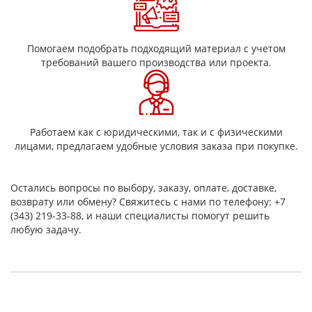
сохраняет свойства при повышенной влажности и при
пребывании в течение 4 часов в трансформаторном
масле;
Помогаем подобрать подходящий материал с учетом
требований вашего производства или проекта.
легко обрабатывается механическими методами,
включая токарную обработку;
устойчив к воздействию масел, топлива и агрессивных
сред;
Работаем как с юридическими, так и с физическими
Применение
лицами, предлагаем удобные условия заказа при покупке.
Стержень стеклотекстолитовый применяется как
конструкционная заготовка для изготовления втулок,
Остались вопросы по выбору, заказу, оплате, доставке,
деталей скольжения, изоляторов и других элементов.
возврату или обмену? Свяжитесь с нами по телефону: +7
Материал легко обрабатывается механическими способами,
(343) 219-33-88, и наши специалисты помогут решить
включая токарную обработку.
любую задачу.
Изделия из стеклотекстолита используются в электротехнике,
машиностроении, приборостроении и при производстве
печатных плат. В ряде случаев стеклотекстолитовый
стержень применяется как альтернатива материалам