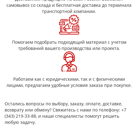
позволяет увеличить удельную мощность и надежность
самовывоз со склада и бесплатная доставка до терминала
электромашин, механизмов и приборов, повышает
транспортной компании.
температуру их эксплуатации, уменьшает объем и вес.
Пленка хорошо металлизируется.
Помогаем подобрать подходящий материал с учетом
требований вашего производства или проекта.
Работаем как с юридическими, так и с физическими
лицами, предлагаем удобные условия заказа при покупке.
Остались вопросы по выбору, заказу, оплате, доставке,
возврату или обмену? Свяжитесь с нами по телефону: +7
(343) 219-33-88, и наши специалисты помогут решить
любую задачу.