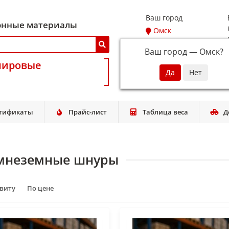
Ваш город
онные материалы
Омск
Ваш город —
Омск
?
мировые
тификаты
Прайс-лист
Таблица веса
Д
мнеземные шнуры
авиту
По цене