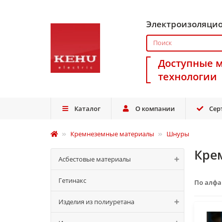
Электроизоляци
Доступные 
технологии
Каталог
О компании
Сер
Кремнеземные материалы
Шнуры
Кре
Асбестовые материалы
Гетинакс
По алф
Изделия из полиуретана