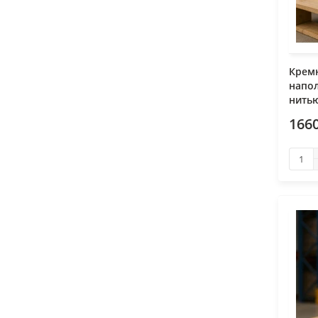
Крем
напо
нитью
166