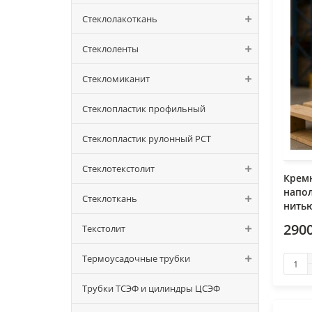
Стеклолакоткань
Стеклоленты
Стекломиканит
Стеклопластик профильный
Стеклопластик рулонный РСТ
Стеклотекстолит
Крем
напо
Стеклоткань
нитью
290
Текстолит
Термоусадочные трубки
Трубки ТСЭФ и цилиндры ЦСЭФ