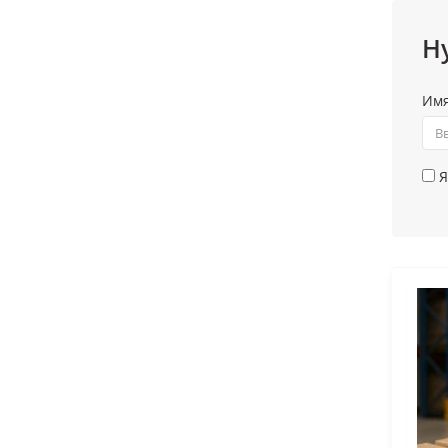
Н
Им
Я