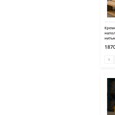
Крем
напо
нитью
187