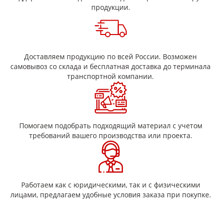
мм
130
продукции.
минимальное значение
Адгезионная прочность, Н/см
(гс/ см) не менее среднее
а) 2,45 (250)
значение
в) 0
а) фторопласт-фторопласт
Доставляем продукцию по всей России. Возможен
в) полиимид фторопласт
самовывоз со склада и бесплатная доставка до терминала
транспортной компании.
Помогаем подобрать подходящий материал с учетом
требований вашего производства или проекта.
Работаем как с юридическими, так и с физическими
лицами, предлагаем удобные условия заказа при покупке.