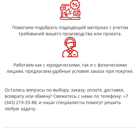
нейлона. Налажено изготовление нескольких
разновидностей сверхвысокомолекулярного полиэтилена
(PE-9000) у которых устойчивость к истиранию выше, чем у
углеродистой стали. .
Помогаем подобрать подходящий материал с учетом
Одной из вариаций применения является футеровка
требований вашего производства или проекта.
пластиком — создание покрытий для кузовов и бункеров, т.к.
материал эффективно препятствует износу.
Работаем как с юридическими, так и с физическими
лицами, предлагаем удобные условия заказа при покупке.
Остались вопросы по выбору, заказу, оплате, доставке,
возврату или обмену? Свяжитесь с нами по телефону: +7
(343) 219-33-88, и наши специалисты помогут решить
любую задачу.