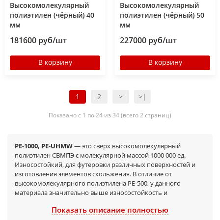
Высокомолекулярный
Высокомолекулярный
полиэтилен (чёрный) 40
полиэтилен (чёрный) 50
мм
мм
181600 руб/шт
227000 руб/шт
В корзину
В корзину
1
2
>
>|
Показано с 1 по 24 из 34 (всего 2 страниц)
РЕ-1000, PE-UHMW
— это сверх высокомолекулярный
полиэтилен СВМПЭ с молекулярной массой 1000 000 ед.
Износостойкий, для футеровки различных поверхностей и
изготовления элементов скольжения. В отличие от
высокомолекулярного полиэтилена PE-500, у данного
материала значительно выше износостойкость и
ударопрочность.
Показать описание полностью
Торговые названия СВМПЭ различаются, в зависимости от