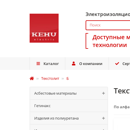
Электроизоляци
Доступные 
технологии
Каталог
О компании
Сер
Текстолит
Б
Текс
Асбестовые материалы
Гетинакс
По алф
Изделия из полиуретана