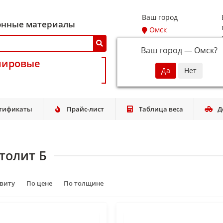
Ваш город
онные материалы
Омск
Ваш город —
Омск
?
мировые
тификаты
Прайс-лист
Таблица веса
Д
толит Б
авиту
По цене
По толщине