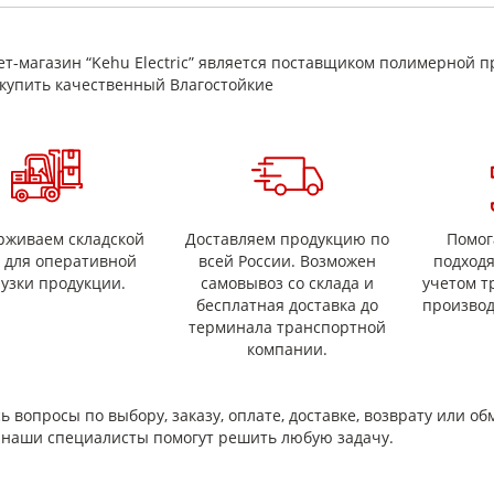
удобство обработки и точная подгонка размеров
поставка листами/заготовками, раскрой под заказ
именение
т-магазин “Kehu Electric” является поставщиком полимерной п
купить качественный Влагостойкие
коллекторы электродвигателей и генераторов
межламельные вставки, изоляционные прокладки и элементы коллект
ремонт и производство электрических машин
рживаем складской
Доставляем продукцию по
Помог
с для оперативной
всей России. Возможен
подход
рузки продукции.
самовывоз со склада и
учетом т
бесплатная доставка до
производ
терминала транспортной
компании.
ь вопросы по выбору, заказу, оплате, доставке, возврату или об
и наши специалисты помогут решить любую задачу.