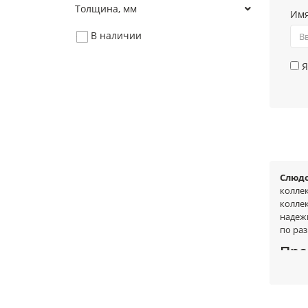
Толщина, мм
Им
В наличии
Я
Слюдо
колле
коллек
надеж
по ра
Пре