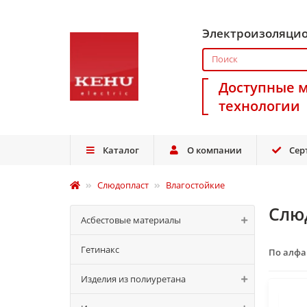
Электроизоляци
Доступные 
технологии
Каталог
О компании
Сер
Слюдопласт
Влагостойкие
Слю
Асбестовые материалы
Гетинакс
По алф
Изделия из полиуретана