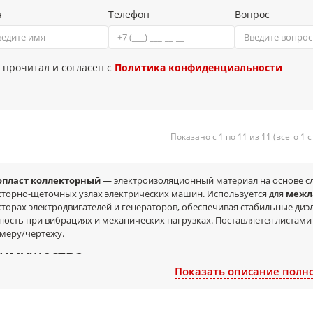
я
Телефон
Вопрос
 прочитал и согласен с
Политика конфиденциальности
Показано с 1 по 11 из 11 (всего 1 
пласт коллекторный
— электроизоляционный материал на основе с
кторно-щеточных узлах электрических машин. Используется для
межл
торах электродвигателей и генераторов, обеспечивая стабильные диэл
ность при вибрациях и механических нагрузках. Поставляется листами
змеру/чертежу.
имущества
Показать описание полн
высокая электрическая прочность и надежная изоляция
теплостойкость и стабильность параметров при нагреве
прочность в узлах с нагрузками и вибрацией