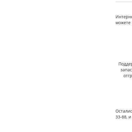
Пр
Интерне
можете 
Подде
запа
отг
Осталис
33-88, 