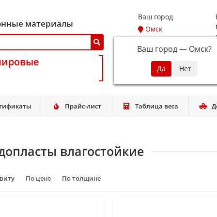
Ваш город
онные материалы
Омск
Ваш город —
Омск
?
мировые
тификаты
Прайс-лист
Таблица веса
Д
допласты влагостойкие
авиту
По цене
По толщине