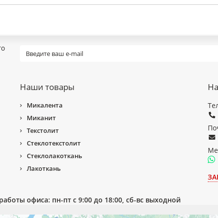
го
Наши товары
На
Микалента
Те
Миканит
По
Текстолит
Стеклотекстолит
Ме
Стеклолакоткань
Лакоткань
ЗА
работы офиса: пн-пт с 9:00 до 18:00, сб-вс выходной