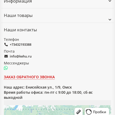
Информация
сохранение формы в процессе эксплуатации;
устойчивость к истиранию;
удобство механической обработки;
Наши товары
легко поддаётся плоттерной резке без деформации
кромок;
устойчивость к статическим и динамическим
Наши контакты
нагрузкам;
широкий выбор толщин (от долей мм до нескольких
Телефон
мм);
+73432193388
длительный срок службы.
Почта
Основные сферы применения
info@kehu.ru
Мессенджеры
электротехническая промышленность (изоляция
трансформаторов, генераторов, аппаратов);
производство электроизоляционных прокладок и
ЗАКАЗ ОБРАТНОГО ЗВОНКА
уплотнительных элементов;
швейное производство (лекала, шаблоны, выкройки);
Наш адрес:
Енисейская ул., 1/9, Омск
мебельное производство (укрепляющие и
Время работы офиса: пн-пт с 9:00 до 18:00, сб-вс
конструкционные детали).
выходной