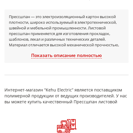
Прессшпан — это электроизоляционный картон высокой
плотности, широко используемый в электротехнической,
швейной и мебельной промышленности. Листовой
прессшпан применяется для изготовления прокладок,
шаблонов, лекал и различных технических деталей.
Материал отличается высокой механической прочностью,
устойчивостью к износу и стабильностью размеров,
Показать описание полностью
благодаря чему востребован в различных отраслях.
Состав и структура
Прессшпан производится из сульфатной небеленой
целлюлозы (древесина хвойных пород). В зависимости от
требуемых характеристик в состав могут добавляться
Интернет-магазин “Kehu Electric” является поставщиком
волокна хлопковой целлюлозы, что повышает гибкость и
полимерной продукции от ведущих производителей. У нас
износостойкость материала. Такое сочетание обеспечивает
вы можете купить качественный Прессшпан листовой
высокую прочность, гибкость и стабильность
геометрических размеров. Прессшпан имеет характерный
ореховый оттенок и плотную однородную структуру.
Производится листами размером 1000×2000 мм. Возможно
изготовление по индивидуальным размерам или другим