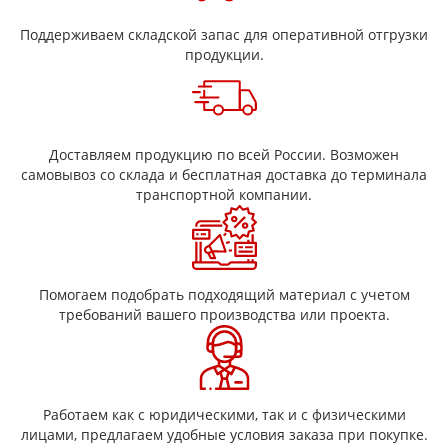
требованиям заказчика.
Применение в промышленности
Поддерживаем складской запас для оперативной отгрузки
продукции.
Электротехническая промышленность
Прессшпан — универсальный изоляционный материал,
применяемый при производстве электрических машин и
аппаратов, бумажных конденсаторов, трансформаторов,
генераторов и другого электрооборудования.
Доставляем продукцию по всей России. Возможен
Изоляционный картон для трансформаторов рассчитан на
самовывоз со склада и бесплатная доставка до терминала
работу в воздушной среде при температурах до +105…120 °С.
транспортной компании.
Используется для изготовления:
прокладок и шайб;
манжет и сальников;
фрикционных колец;
Помогаем подобрать подходящий материал с учетом
деталей электрических машин и аппаратов;
требований вашего производства или проекта.
элементов внутренней изоляции трансформаторов и
генераторов.
Благодаря высокой механической прочности и стабильности
характеристик материал подходит для длительной
эксплуатации в сухой воздушной среде. Контакт с водой не
Работаем как с юридическими, так и с физическими
допускается — при увлажнении электроизоляционные
лицами, предлагаем удобные условия заказа при покупке.
свойства не восстанавливаются.