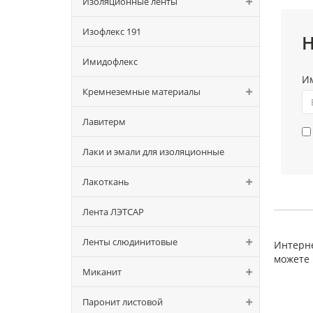
Изоляционные ленты
Изофлекс 191
Н
Имидофлекс
И
Кремнеземные материалы
Лавитерм
Лаки и эмали для изоляционные
Лакоткань
Лента ЛЭТСАР
Ленты слюдинитовые
Интерне
можете 
Миканит
Паронит листовой