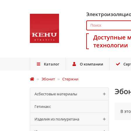
Электроизоляци
Доступные 
технологии
Каталог
О компании
Сер
Эбонит
Стержни
Эбо
Асбестовые материалы
Гетинакс
В эт
Изделия из полиуретана