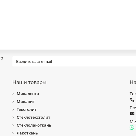
го
Наши товары
На
Микалента
Те
Миканит
По
Текстолит
Стеклотекстолит
Ме
Стеклолакоткань
Лакоткань