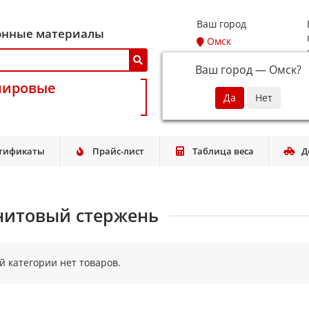
Ваш город
онные материалы
Омск
Ваш город —
Омск
?
мировые
тификаты
Прайс-лист
Таблица веса
Д
нитовый стержень
ой категории нет товаров.