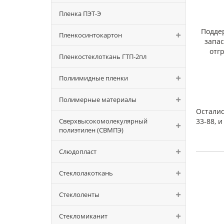
Пленка ПЭТ-Э
Подде
Пленкосинтокартон
запа
отг
Пленкостеклоткань ГТП-2пл
Полиимидные пленки
Полимерные материалы
Осталис
Сверхвысокомолекулярный
33-88, 
полиэтилен (СВМПЭ)
Слюдопласт
Стеклолакоткань
Стеклоленты
Стекломиканит