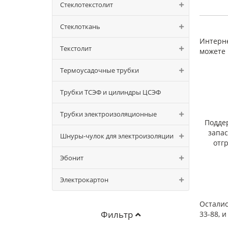
Стеклотекстолит
Пре
Стеклоткань
Интерне
Текстолит
можете 
Термоусадочные трубки
Как
Трубки ТСЭФ и цилиндры ЦСЭФ
Для п
к док
Трубки электроизоляционные
Подде
запа
Шнуры-чулок для электроизоляции
отг
Эбонит
Электрокартон
Осталис
Фильтр
33-88, 