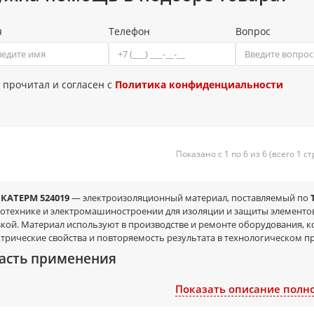
я
Телефон
Вопрос
 прочитал и согласен с
Политика конфиденциальности
Показано с 1 по 6 из 6 (всего 1 с
КАТЕРМ 524019
— электроизоляционный материал, поставляемый по
ротехнике и электромашиностроении для изоляции и защиты элементо
зкой. Материал используют в производстве и ремонте оборудования, 
трические свойства и повторяемость результата в технологическом пр
асть применения
электродвигатели и генераторы (изоляционные операции при производ
Показать описание полн
трансформаторы, дроссели, катушки и другие намоточные изделия;
электроаппаратура и электротехнические узлы, где требуется разделе