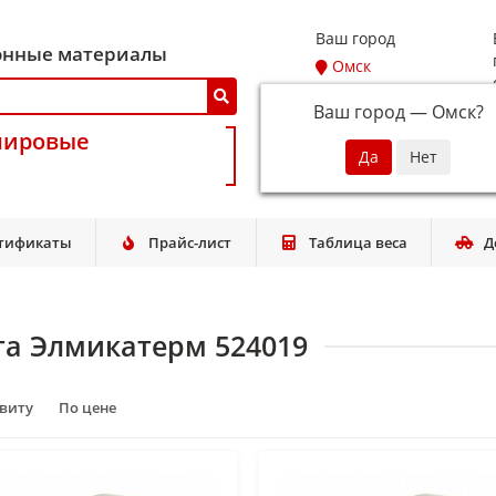
Ваш город
онные материалы
Омск
Ваш город —
Омск
?
мировые
тификаты
Прайс-лист
Таблица веса
Д
та Элмикатерм 524019
авиту
По цене