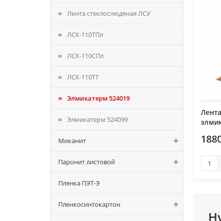
Лента стеклослюдяная ЛСУ
ЛСК-110ТПл
ЛСК-110СПл
ЛСК-110ТТ
Элмикатерм 524019
Лент
Элмикатерм 524099
элмик
1880
Миканит
Паронит листовой
Пленка ПЭТ-Э
Пленкосинтокартон
Н