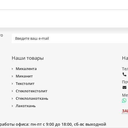
го
Наши товары
На
Микалента
Те
Миканит
По
Текстолит
Стеклотекстолит
Ме
Стеклолакоткань
Лакоткань
ЗА
работы офиса: пн-пт с 9:00 до 18:00, сб-вс выходной