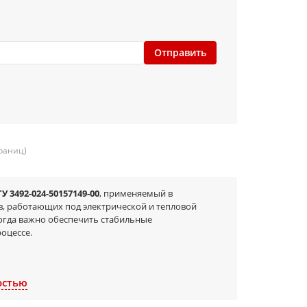
Отправить
траниц)
ТУ 3492-024-50157149-00
, применяемый в
в, работающих под электрической и тепловой
когда важно обеспечить стабильные
оцессе.
стве и ремонте);
остью
ние токоведущих частей;