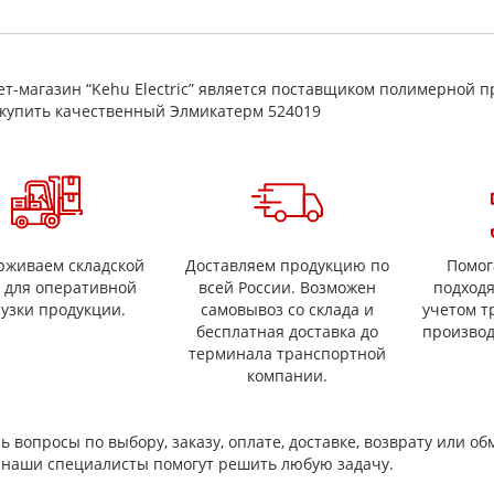
восстановление/усиление изоляции при ремонте и обслуживании.
имущества
поставка по ТУ 3492-024-50157149-00;
т-магазин “Kehu Electric” является поставщиком полимерной п
электроизоляционное назначение для изоляционных систем;
купить качественный Элмикатерм 524019
применимость в узлах с тепловой нагрузкой (показатели — по ТУ/паспо
подбор исполнения (формат/типоразмер) под задачу;
подходит для производства и ремонтных работ.
 выбрать
одбора обычно уточняют формат поставки, размеры (толщина/ширина/
ументации на партию.
рживаем складской
Доставляем продукцию по
Помог
с для оперативной
всей России. Возможен
подход
рузки продукции.
самовывоз со склада и
учетом т
бесплатная доставка до
производ
терминала транспортной
компании.
ь вопросы по выбору, заказу, оплате, доставке, возврату или об
и наши специалисты помогут решить любую задачу.