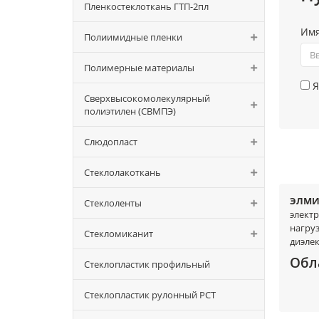
Пленкостеклоткань ГТП-2пл
Им
Полиимидные пленки
Полимерные материалы
Я
Сверхвысокомолекулярный
полиэтилен (СВМПЭ)
Слюдопласт
Стеклолакоткань
ЭЛМИ
Стеклоленты
элект
нагру
Стекломиканит
диэлек
Обл
Стеклопластик профильный
Стеклопластик рулонный РСТ